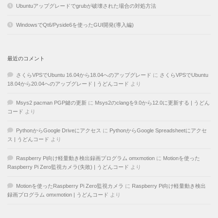
Ubuntuアップグレードでgrubが破壊された場合の対処方法
WindowsでQt6/Pyside6を使ったGUI開発(導入編)
最近のコメント
さくらVPSでUbuntu 16.04から18.04へのアップグレード
に
さくらVPSでUbuntu
18.04から20.04へのアップグレード | うどんコード
より
Msys2 pacman PGP鍵の更新
に
Msys2のclangを9.0から12.0に更新する | うどん
コード
より
PythonからGoogle Driveにアクセス
に
PythonからGoogle Spreadsheetにアクセ
ス | うどんコード
より
Raspberry Pi向け軽量動き検出録画プログラム omxmotion
に
Motionを使った
Raspberry Pi Zero監視カメラ(失敗) | うどんコード
より
Motionを使ったRaspberry Pi Zero監視カメラ
に
Raspberry Pi向け軽量動き検出
録画プログラム omxmotion | うどんコード
より