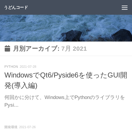
うどんコード
コンテンツへスキップ
月別アーカイブ:
7月 2021
PYTHON
2021-07-28
WindowsでQt6/Pyside6を使ったGUI開
発(導入編)
何回かに分けて、Windows上でPythonのライブラリを
Pysi...
開発環境
2021-07-26