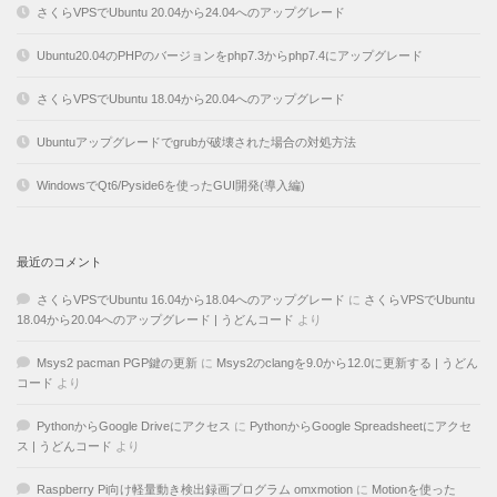
さくらVPSでUbuntu 20.04から24.04へのアップグレード
Ubuntu20.04のPHPのバージョンをphp7.3からphp7.4にアップグレード
さくらVPSでUbuntu 18.04から20.04へのアップグレード
Ubuntuアップグレードでgrubが破壊された場合の対処方法
WindowsでQt6/Pyside6を使ったGUI開発(導入編)
最近のコメント
さくらVPSでUbuntu 16.04から18.04へのアップグレード
に
さくらVPSでUbuntu
18.04から20.04へのアップグレード | うどんコード
より
Msys2 pacman PGP鍵の更新
に
Msys2のclangを9.0から12.0に更新する | うどん
コード
より
PythonからGoogle Driveにアクセス
に
PythonからGoogle Spreadsheetにアクセ
ス | うどんコード
より
Raspberry Pi向け軽量動き検出録画プログラム omxmotion
に
Motionを使った