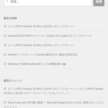
索:
最近の投稿
さくらVPSでUbuntu 20.04から24.04へのアップグレード
Ubuntu20.04のPHPのバージョンをphp7.3からphp7.4にアップグレード
さくらVPSでUbuntu 18.04から20.04へのアップグレード
Ubuntuアップグレードでgrubが破壊された場合の対処方法
WindowsでQt6/Pyside6を使ったGUI開発(導入編)
最近のコメント
さくらVPSでUbuntu 16.04から18.04へのアップグレード
に
さくらVPSでUbuntu
18.04から20.04へのアップグレード | うどんコード
より
Msys2 pacman PGP鍵の更新
に
Msys2のclangを9.0から12.0に更新する | うどん
コード
より