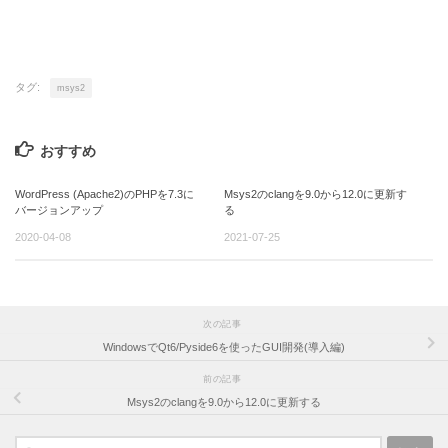
タグ:
msys2
おすすめ
WordPress (Apache2)のPHPを7.3に
Msys2のclangを9.0から12.0に更新す
バージョンアップ
る
2020-04-08
2021-07-25
次の記事
WindowsでQt6/Pyside6を使ったGUI開発(導入編)
前の記事
Msys2のclangを9.0から12.0に更新する
検