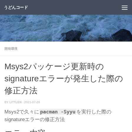
うどんコード
コンテンツへスキップ
開発環境
Msys2パッケージ更新時の
signatureエラーが発生した際の
修正方法
BY
LITTLEN
·
2021-07-26
pacman -Syyu
Msys2で久々に
を実行した際の
signatureエラーの修正方法