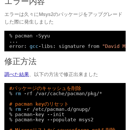
エラー内容
エラーは久々にMsys2のパッケージをアップグレード
した際に発生しました
% pacman -Syyu
...
error: 
gcc
-libs: signature from 
"David Ma
修正方法
調べた結果
、以下の方法で修正出来ました
#パッケージのキャッシュを削除
% 
rm
-rf 
/var/cache/pacman/pkg/
*
# pacman keyのリセット
% 
rm
-r 
/etc/pacman
.d
/gnupg/
% pacman-key --init
% pacman-key --populate msys2
# Mirrorリストからsourceforge.netを削除