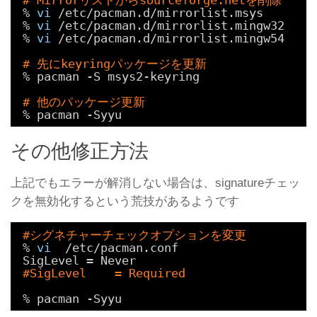
% 
vi
/etc/pacman
.d
/mirrorlist
.msys
% 
vi
/etc/pacman
.d
/mirrorlist
.mingw32
% 
vi
/etc/pacman
.d
/mirrorlist
.mingw54
# 先にkeyringパッケージを更新
% pacman -S msys2-keyring
# 他のパッケージ更新
% pacman -Syyu
その他修正方法
上記でもエラーが解消しない場合は、signatureチェッ
クを無効化するという荒技があるようです
#シグネチャーチェックオプションを変更
% 
vi
/etc/pacman
.conf
SigLevel = Never
#SigLevel    = Required
% pacman -Syyu