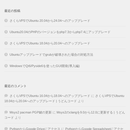
最近の投稿
さくらVPSでUbuntu 20.04から24.04へのアップグレード
Ubuntu20.04のPHPのバージョンをphp7.3からphp7.4にアップグレード
さくらVPSでUbuntu 18.04から20.04へのアップグレード
Ubuntuアップグレードでgrubが破壊された場合の対処方法
WindowsでQt6/Pyside6を使ったGUI開発(導入編)
最近のコメント
さくらVPSでUbuntu 16.04から18.04へのアップグレード
に
さくらVPSでUbuntu
18.04から20.04へのアップグレード | うどんコード
より
Msys2 pacman PGP鍵の更新
に
Msys2のclangを9.0から12.0に更新する | うどん
コード
より
PythonからGoogle Driveにアクセス
に
PythonからGoogle Spreadsheetにアクセ