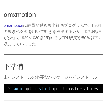
omxmotion
omxmotion
は軽量な動き検出録画プログラムで、h264
の動きベクタを用いて動きを検出するため、CPU処理
が少なく1920×1080@25fpsでもCPU負荷が50％以下に
収まっていました
下準備
未インストールの必要なパッケージをインストール
% 
sudo
apt 
install
git libavformat-dev li