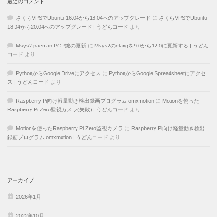
最近のコメント
さくらVPSでUbuntu 16.04から18.04へのアップグレード
に
さくらVPSでUbuntu
18.04から20.04へのアップグレード | うどんコード
より
Msys2 pacman PGP鍵の更新
に
Msys2のclangを9.0から12.0に更新する | うどん
コード
より
PythonからGoogle Driveにアクセス
に
PythonからGoogle Spreadsheetにアクセ
ス | うどんコード
より
Raspberry Pi向け軽量動き検出録画プログラム omxmotion
に
Motionを使った
Raspberry Pi Zero監視カメラ(失敗) | うどんコード
より
Motionを使ったRaspberry Pi Zero監視カメラ
に
Raspberry Pi向け軽量動き検出
録画プログラム omxmotion | うどんコード
より
アーカイブ
2026年1月
2022年10月