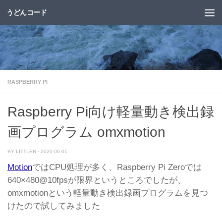
うどんコード
コンテンツへスキップ
RASPBERRY PI
Raspberry Pi向け軽量動き検出録
画プログラム omxmotion
BY
LITTLEN
·
2020-06-01
Motion
ではCPU処理が多く、Raspberry Pi Zeroでは
640×480@10fpsが限界というところでしたが、
omxmotionという軽量動き検出録画プログラムを見つ
けたので試してみました