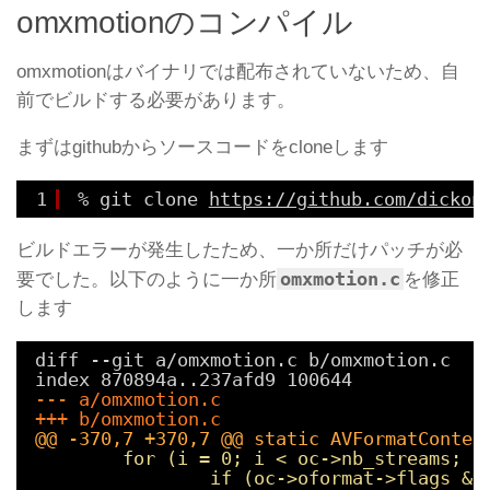
omxmotionのコンパイル
omxmotionはバイナリでは配布されていないため、自
前でビルドする必要があります。
まずはgithubからソースコードをcloneします
1
% git clone 
https://github.com/dickon
ビルドエラーが発生したため、一か所だけパッチが必
omxmotion.c
要でした。以下のように一か所
を修正
します
diff --git a/omxmotion.c b/omxmotion.c
index 870894a..237afd9 100644
--- a/omxmotion.c
+++ b/omxmotion.c
@@ -370,7 +370,7 @@ static AVFormatContex
for (i = 0; i < oc->nb_streams; i
if (oc->oformat->flags & 