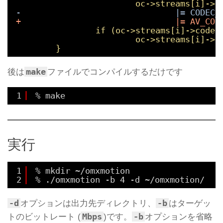
oc->streams[i]->c
-                               |= CODEC_
+                               |= AV_COD
if (oc->streams[i]->codec
oc->streams[i]->c
}
make
後は
ファイルでコンパイルするだけです
1
% make
実行
1
% mkdir ~/omxmotion
2
% ./omxmotion -b 4 -d ~/omxmotion/
-d
-b
オプションは出力先ディレクトリ、
はターゲッ
Mbps
-b
トのビットレート (
)です。
オプションを省略