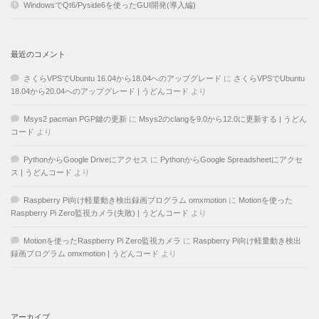
WindowsでQt6/Pyside6を使ったGUI開発(導入編)
最近のコメント
さくらVPSでUbuntu 16.04から18.04へのアップグレード
に
さくらVPSでUbuntu
18.04から20.04へのアップグレード | うどんコード
より
Msys2 pacman PGP鍵の更新
に
Msys2のclangを9.0から12.0に更新する | うどん
コード
より
PythonからGoogle Driveにアクセス
に
PythonからGoogle Spreadsheetにアクセ
ス | うどんコード
より
Raspberry Pi向け軽量動き検出録画プログラム omxmotion
に
Motionを使った
Raspberry Pi Zero監視カメラ(失敗) | うどんコード
より
Motionを使ったRaspberry Pi Zero監視カメラ
に
Raspberry Pi向け軽量動き検出
録画プログラム omxmotion | うどんコード
より
アーカイブ