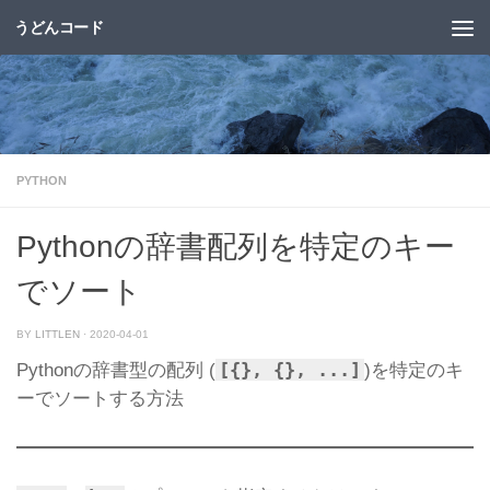
うどんコード
コンテンツへスキップ
PYTHON
Pythonの辞書配列を特定のキー
でソート
BY
LITTLEN
·
2020-04-01
[{}, {}, ...]
Pythonの辞書型の配列 (
)を特定のキ
ーでソートする方法