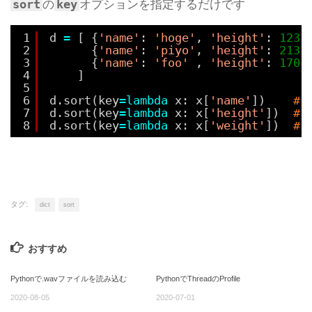
sort
key
の
オプションを指定するだけです
1
d 
=
[ {
'name'
: 
'hoge'
, 
'height'
: 
123
,
2
{
'name'
: 
'piyo'
, 
'height'
: 
213
,
3
{
'name'
: 
'foo'
, 
'height'
: 
170
,
4
]
5
6
d.sort(key
=
lambda
x: x[
'name'
])    
# 
7
d.sort(key
=
lambda
x: x[
'height'
])  
# 
8
d.sort(key
=
lambda
x: x[
'weight'
])  
# 
タグ:
dict
sort
おすすめ
Pythonで.wavファイルを読み込む
PythonでThreadのProfile
2020-08-05
2020-07-01