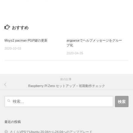
おすすめ
Msys2 pacman PGP鍵の更新
argparseでヘルプメッセージをグルー
プ化
2020-10-03
2020-04-25
前の記事
Raspberry Pi Zero セットアップ – 初期動作チェック
検
索:
最近の投稿
さくらVPSでUbuntu 20.04から24.04へのアップグレード