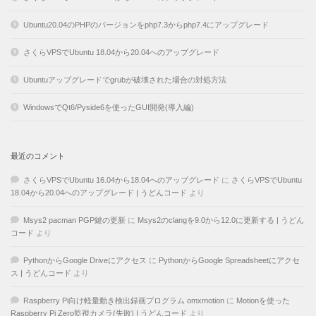
Ubuntu20.04のPHPのバージョンをphp7.3からphp7.4にアップグレード
さくらVPSでUbuntu 18.04から20.04へのアップグレード
Ubuntuアップグレードでgrubが破壊された場合の対処方法
WindowsでQt6/Pyside6を使ったGUI開発(導入編)
最近のコメント
さくらVPSでUbuntu 16.04から18.04へのアップグレード
に
さくらVPSでUbuntu
18.04から20.04へのアップグレード | うどんコード
より
Msys2 pacman PGP鍵の更新
に
Msys2のclangを9.0から12.0に更新する | うどん
コード
より
PythonからGoogle Driveにアクセス
に
PythonからGoogle Spreadsheetにアクセ
ス | うどんコード
より
Raspberry Pi向け軽量動き検出録画プログラム omxmotion
に
Motionを使った
Raspberry Pi Zero監視カメラ(失敗) | うどんコード
より