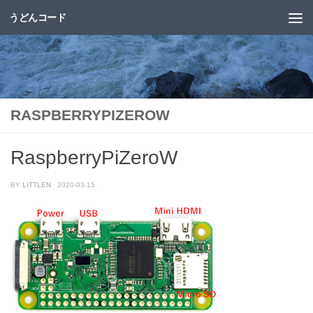
うどんコード
コンテンツへスキップ
RASPBERRYPIZEROW
RaspberryPiZeroW
BY
LITTLEN
·
2020-03-15