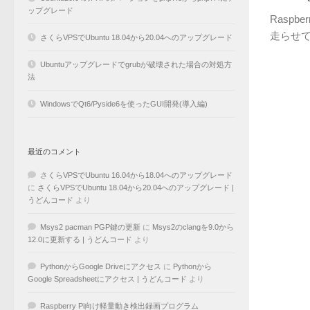
ップグレード
Raspb
走らせてみ
さくらVPSでUbuntu 18.04から20.04へのアップグレード
Ubuntuアップグレードでgrubが破壊された場合の対処方
法
WindowsでQt6/Pyside6を使ったGUI開発(導入編)
最近のコメント
さくらVPSでUbuntu 16.04から18.04へのアップグレード
に
さくらVPSでUbuntu 18.04から20.04へのアップグレード |
うどんコード
より
Msys2 pacman PGP鍵の更新
に
Msys2のclangを9.0から
12.0に更新する | うどんコード
より
PythonからGoogle Driveにアクセス
に
Pythonから
Google Spreadsheetにアクセス | うどんコード
より
Raspberry Pi向け軽量動き検出録画プログラム