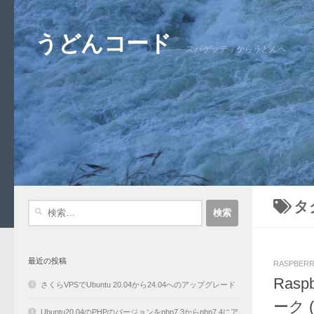
コンテンツへスキップ
うどんコード
スパゲッティからうどんへ
タ
検
索:
最近の投稿
RASPBERR
Rasp
さくらVPSでUbuntu 20.04から24.04へのアップグレード
ーク 
Ubuntu20.04のPHPのバージョンをphp7.3からphp7.4にア