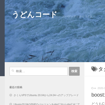
コンテンツへスキップ
うどんコード
スパゲッティからうどんへ
タ
検
索:
最近の投稿
C++
2020-
boos
さくらVPSでUbuntu 20.04から24.04へのアップグレード
どうもC
Ubuntu20.04のPHPのバージョンをphp7.3からphp7.4にア