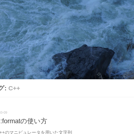
グ:
C++
03-09
t::formatの使い方
++のマニピュレータを用いた文字列