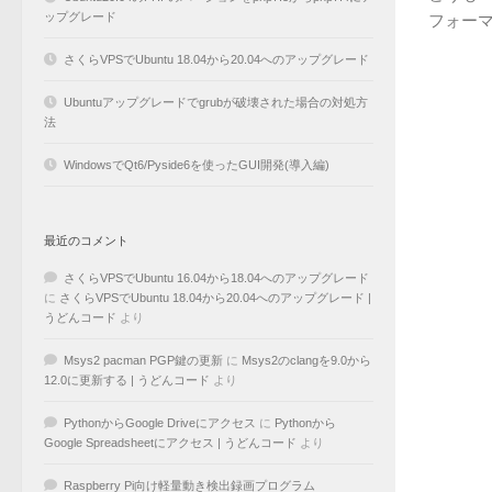
ップグレード
フォーマ
さくらVPSでUbuntu 18.04から20.04へのアップグレード
Ubuntuアップグレードでgrubが破壊された場合の対処方
法
WindowsでQt6/Pyside6を使ったGUI開発(導入編)
最近のコメント
さくらVPSでUbuntu 16.04から18.04へのアップグレード
に
さくらVPSでUbuntu 18.04から20.04へのアップグレード |
うどんコード
より
Msys2 pacman PGP鍵の更新
に
Msys2のclangを9.0から
12.0に更新する | うどんコード
より
PythonからGoogle Driveにアクセス
に
Pythonから
Google Spreadsheetにアクセス | うどんコード
より
Raspberry Pi向け軽量動き検出録画プログラム