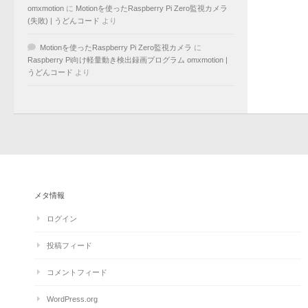
omxmotion
に
Motionを使ったRaspberry Pi Zero監視カメラ
(失敗) | うどんコード
より
Motionを使ったRaspberry Pi Zero監視カメラ
に
Raspberry Pi向け軽量動き検出録画プログラム omxmotion |
うどんコード
より
メタ情報
ログイン
投稿フィード
コメントフィード
WordPress.org