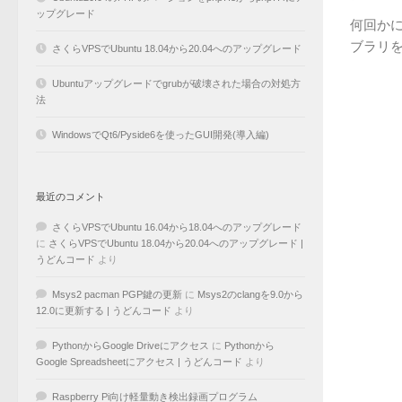
ップグレード
何回かに分
ブラリをPy
さくらVPSでUbuntu 18.04から20.04へのアップグレード
Ubuntuアップグレードでgrubが破壊された場合の対処方
法
WindowsでQt6/Pyside6を使ったGUI開発(導入編)
最近のコメント
さくらVPSでUbuntu 16.04から18.04へのアップグレード
に
さくらVPSでUbuntu 18.04から20.04へのアップグレード |
うどんコード
より
Msys2 pacman PGP鍵の更新
に
Msys2のclangを9.0から
12.0に更新する | うどんコード
より
PythonからGoogle Driveにアクセス
に
Pythonから
Google Spreadsheetにアクセス | うどんコード
より
Raspberry Pi向け軽量動き検出録画プログラム