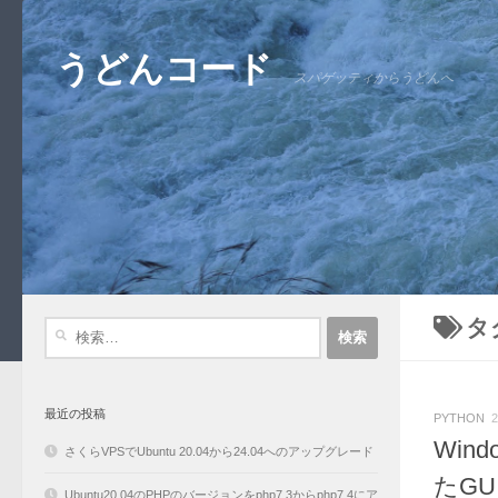
コンテンツへスキップ
うどんコード
スパゲッティからうどんへ
タ
検
索:
最近の投稿
PYTHON
2
Wind
さくらVPSでUbuntu 20.04から24.04へのアップグレード
たGU
Ubuntu20.04のPHPのバージョンをphp7.3からphp7.4にア