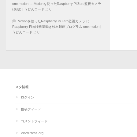
omxmotion
に
Motionを使ったRaspberry Pi Zero監視カメラ
(失敗) | うどんコード
より
Motionを使ったRaspberry Pi Zero監視カメラ
に
Raspberry Pi向け軽量動き検出録画プログラム omxmotion |
うどんコード
より
メタ情報
ログイン
投稿フィード
コメントフィード
WordPress.org