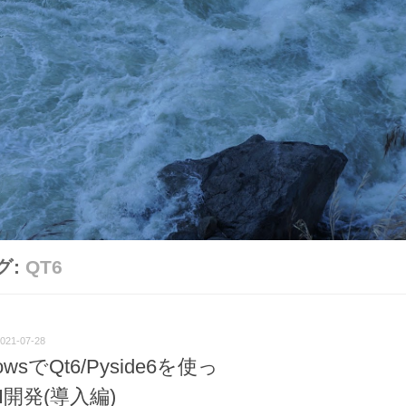
グ:
QT6
021-07-28
owsでQt6/Pyside6を使っ
I開発(導入編)