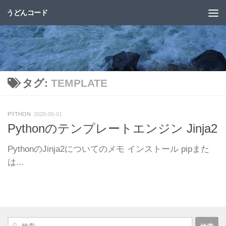
うどんコード
コンテンツへスキップ
タグ:
TEMPLATE
PYTHON
2020-05-01
Pythonのテンプレートエンジン Jinja2
PythonのJinja2についてのメモ インストール pipまた
は...
検