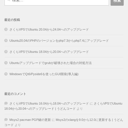
索:
最近の投稿
さくらVPSでUbuntu 20.04から24.04へのアップグレード
Ubuntu20.04のPHPのバージョンをphp7.3からphp7.4にアップグレード
さくらVPSでUbuntu 18.04から20.04へのアップグレード
Ubuntuアップグレードでgrubが破壊された場合の対処方法
WindowsでQt6/Pyside6を使ったGUI開発(導入編)
最近のコメント
さくらVPSでUbuntu 16.04から18.04へのアップグレード
に
さくらVPSでUbuntu
18.04から20.04へのアップグレード | うどんコード
より
Msys2 pacman PGP鍵の更新
に
Msys2のclangを9.0から12.0に更新する | うどん
コード
より