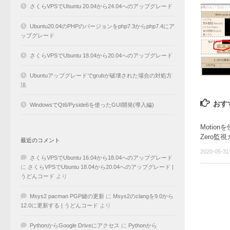
さくらVPSでUbuntu 20.04から24.04へのアップグレード
Ubuntu20.04のPHPのバージョンをphp7.3からphp7.4にア
ップグレード
さくらVPSでUbuntu 18.04から20.04へのアップグレード
Ubuntuアップグレードでgrubが破壊された場合の対処方
法
おす
WindowsでQt6/Pyside6を使ったGUI開発(導入編)
Motionを
Zero監視
最近のコメント
2020-05-31
さくらVPSでUbuntu 16.04から18.04へのアップグレード
に
さくらVPSでUbuntu 18.04から20.04へのアップグレード |
うどんコード
より
Msys2 pacman PGP鍵の更新
に
Msys2のclangを9.0から
12.0に更新する | うどんコード
より
PythonからGoogle Driveにアクセス
に
Pythonから