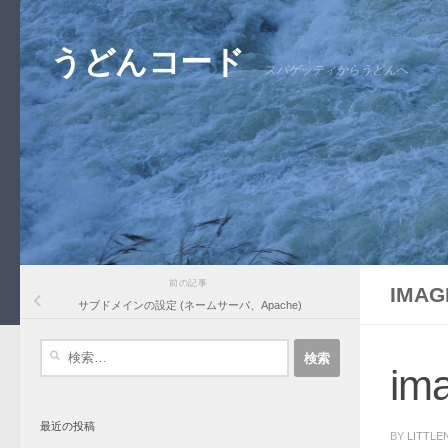
コンテンツへスキップ
うどんコード
スパゲッティからうどんへ
前の記事
IMAG
サブドメインの設定 (ネームサーバ、Apache)
検
索:
im
最近の投稿
BY
LITTLE