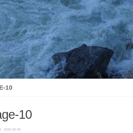
E-10
age-10
N
·
2020-03-08