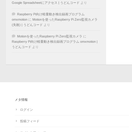
Google Spreadsheetにアクセス | うどんコード
より
Raspberry Pi向け軽量動き検出録画プログラム
omxmotion
に
Motionを使ったRaspberry Pi Zero監視カメラ
(失敗) | うどんコード
より
Motionを使ったRaspberry Pi Zero監視カメラ
に
Raspberry Pi向け軽量動き検出録画プログラム omxmotion |
うどんコード
より
メタ情報
ログイン
投稿フィード