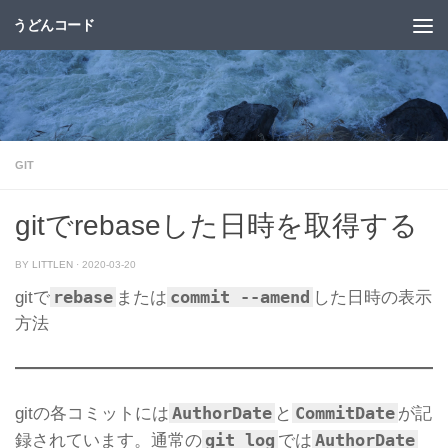
うどんコード
コンテンツへスキップ
GIT
gitでrebaseした日時を取得する
BY
LITTLEN
·
2020-03-20
rebase
commit --amend
gitで
または
した日時の表示
方法
AuthorDate
CommitDate
gitの各コミットには
と
が記
git log
AuthorDate
録されています。通常の
では