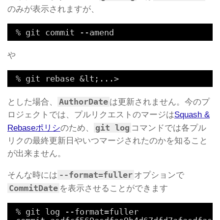
のみが表示されますが、
% git commit --amend
や
% git rebase &lt;...>
AuthorDate
とした場合、
は更新されません。今のプ
ロジェクトでは、プルリクエストのマージは
Squash &
git log
Rebaseポリシ
のため、
コマンドでは各プル
リクの最終更新日やいつマージされたのかを知ること
が出来ません。
--format=fuller
そんな時には
オプションで
CommitDate
を表示させることができます
% git log --format=fuller