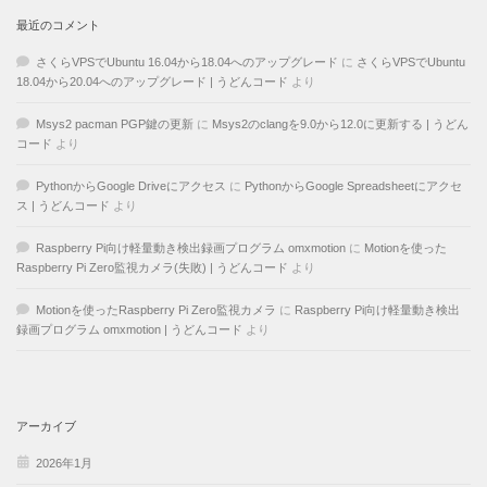
最近のコメント
さくらVPSでUbuntu 16.04から18.04へのアップグレード
に
さくらVPSでUbuntu
18.04から20.04へのアップグレード | うどんコード
より
Msys2 pacman PGP鍵の更新
に
Msys2のclangを9.0から12.0に更新する | うどん
コード
より
PythonからGoogle Driveにアクセス
に
PythonからGoogle Spreadsheetにアクセ
ス | うどんコード
より
Raspberry Pi向け軽量動き検出録画プログラム omxmotion
に
Motionを使った
Raspberry Pi Zero監視カメラ(失敗) | うどんコード
より
Motionを使ったRaspberry Pi Zero監視カメラ
に
Raspberry Pi向け軽量動き検出
録画プログラム omxmotion | うどんコード
より
アーカイブ
2026年1月