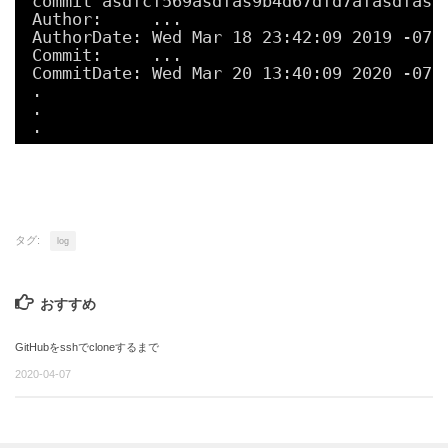
commit asdfcf569asdfas9b4d67dfd7afasdfasd
Author:     ...
AuthorDate: Wed Mar 18 23:42:09 2019 -070
Commit:     ...
CommitDate: Wed Mar 20 13:40:09 2020 -070
.
.
.
タグ:
log
おすすめ
GitHubをsshでcloneするまで
2020-04-07