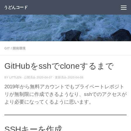
うどんコード
コンテンツへスキップ
GIT
/
開発環境
GitHubをsshでcloneするまで
BY
LITTLEN
· 公開済み
2020-04-07
· 更新済み
2020-04-08
2019年から無料アカウントでもプライベートレポジト
リが無制限に作成できるようなり、sshでのアクセスが
より必要になってくるように思います。
SSHキーを作成