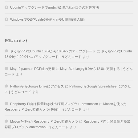
Ubuntuアップグレードでgrubが破壊された場合の対処方法
WindowsでQt6/Pyside6を使ったGUI開発(導入編)
最近のコメント
さくらVPSでUbuntu 16.04から18.04へのアップグレード
に
さくらVPSでUbuntu
18.04から20.04へのアップグレード | うどんコード
より
Msys2 pacman PGP鍵の更新
に
Msys2のclangを9.0から12.0に更新する | うどん
コード
より
PythonからGoogle Driveにアクセス
に
PythonからGoogle Spreadsheetにアクセ
ス | うどんコード
より
Raspberry Pi向け軽量動き検出録画プログラム omxmotion
に
Motionを使った
Raspberry Pi Zero監視カメラ(失敗) | うどんコード
より
Motionを使ったRaspberry Pi Zero監視カメラ
に
Raspberry Pi向け軽量動き検出
録画プログラム omxmotion | うどんコード
より