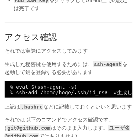
Add SSH key
をクリックしてGitHub上での設定
は完了です
アクセス確認
それでは実際にアクセスしてみます
ssh-agent
生成した秘密鍵を使用するためには、
を
起動して鍵を登録する必要があります
% eval $(ssh-agent -s)
% ssh-add /home/hoge/.ssh/id_rsa  #生成
.bashrc
上記は
などに記載しておくといいと思います
それでは以下のコマンドでアクセス確認です。
git@github.com
ユーザ名
(
はそのまま入力します。
@github.com
ではありません)