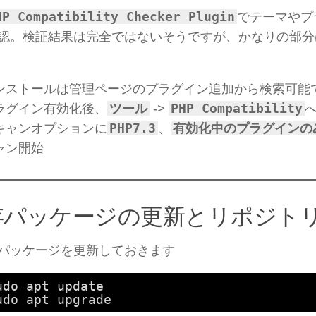
HP Compatibility Checker Plugin
でテーマやプ
認。検証結果は完全ではないそうですが、かなりの部分
ンストールは管理ページのプラグイン追加から検索可能
ツール
PHP Compatibility
ラグイン有効化後、
->
PHP7.3
有効化中のプラグインの
キャンオプションに
、
ャン開始
存パッケージの更新とリポジト
パッケージを更新しておきます
udo apt update
udo apt upgrade