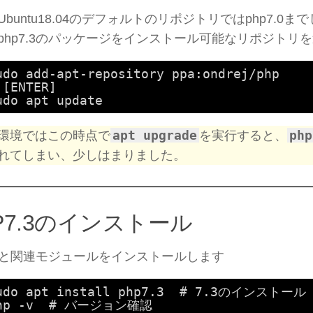
Ubuntu18.04のデフォルトのリポジトリではphp7.0
php7.3のパッケージをインストール可能なリポジトリ
udo add-apt-repository ppa:ondrej/php
[ENTER]
udo apt update
apt upgrade
php
環境ではこの時点で
を実行すると、
れてしまい、少しはまりました。
P7.3のインストール
7.3と関連モジュールをインストールします
udo apt install php7.3  # 7.3のインストール
php -v  # バージョン確認