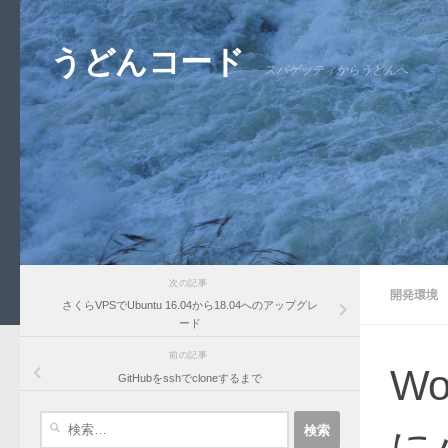
コンテンツへスキップ
うどんコード
スパゲッティからうどんへ
次の記事
開発環境
さくらVPSでUbuntu 16.04から18.04へのアップグレ
ード
前の記事
Wo
GitHubをsshでcloneするまで
検
に
索: