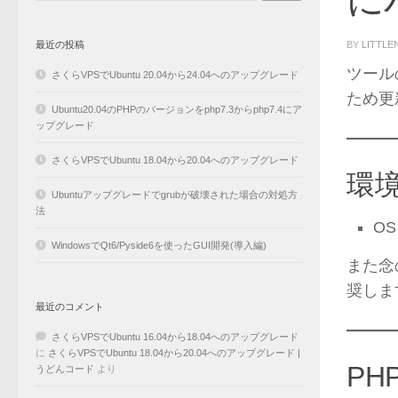
BY
LITTLE
最近の投稿
ツール
さくらVPSでUbuntu 20.04から24.04へのアップグレード
ため更
Ubuntu20.04のPHPのバージョンをphp7.3からphp7.4にア
ップグレード
さくらVPSでUbuntu 18.04から20.04へのアップグレード
環
Ubuntuアップグレードでgrubが破壊された場合の対処方
法
OS 
WindowsでQt6/Pyside6を使ったGUI開発(導入編)
また念
奨しま
最近のコメント
さくらVPSでUbuntu 16.04から18.04へのアップグレード
に
さくらVPSでUbuntu 18.04から20.04へのアップグレード |
PH
うどんコード
より