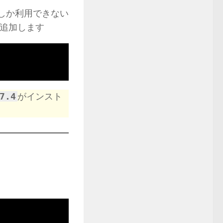
までしか利用できない
を追加します
7.4
がインスト