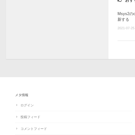
おす
Msys2の
新する
2021-07-25
メタ情報
ログイン
投稿フィード
コメントフィード