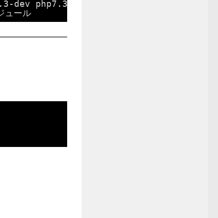
.3-dev php7.3-gd php7.3-mbstring php7.3-z
Iモジュール