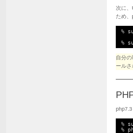
次に、
ため、
% s
% s
自分の
ールさ
PH
php
% s
% 