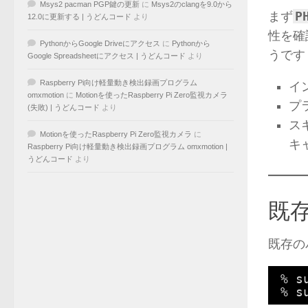
Msys2 pacman PGP鍵の更新
に
Msys2のclangを9.0から
P
まず
12.0に更新する | うどんコード
より
性を確
PythonからGoogle Driveにアクセス
に
Pythonから
うです
Google Spreadsheetにアクセス | うどんコード
より
Raspberry Pi向け軽量動き検出録画プログラム
イ
omxmotion
に
Motionを使ったRaspberry Pi Zero監視カメラ
プ
(失敗) | うどんコード
より
ス
Motionを使ったRaspberry Pi Zero監視カメラ
に
キ
Raspberry Pi向け軽量動き検出録画プログラム omxmotion |
うどんコード
より
既
既存の
% s
% s