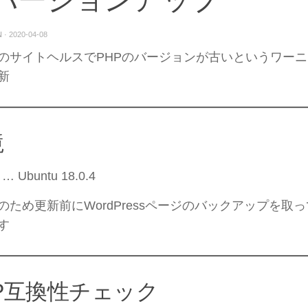
N
·
2020-04-08
のサイトヘルスでPHPのバージョンが古いというワー
新
境
… Ubuntu 18.0.4
のため更新前にWordPressページのバックアップを取
す
P互換性チェック