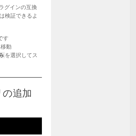
ラグインの互換
は検証できるよ
です
へ移動
み
を選択してス
リの追加