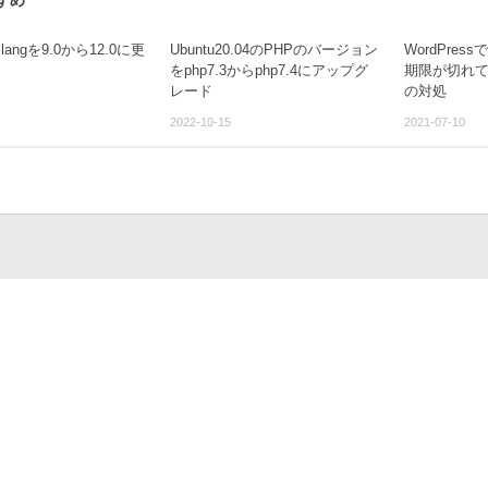
すめ
clangを9.0から12.0に更
Ubuntu20.04のPHPのバージョン
WordPre
をphp7.3からphp7.4にアップグ
期限が切れ
レード
の対処
2022-10-15
2021-07-10