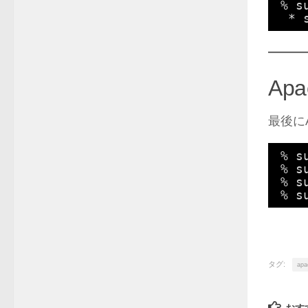
% s
* 
Ap
最後に
% s
% s
% s
% s
タグ:
apa