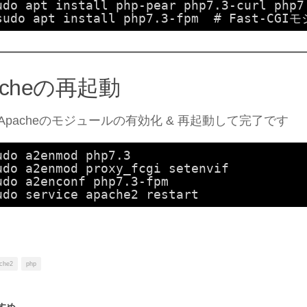
udo apt install php-pear php7.3-curl php7
sudo apt install php7.3-fpm  # Fast-CG
acheの再起動
Apacheのモジュールの有効化 & 再起動して完了です
udo a2enmod php7.3
udo a2enmod proxy_fcgi setenvif
udo a2enconf php7.3-fpm
udo service apache2 restart
che2
php