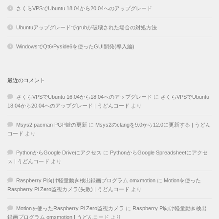
さくらVPSでUbuntu 18.04から20.04へのアップグレード
Ubuntuアップグレードでgrubが破壊された場合の対処方法
WindowsでQt6/Pyside6を使ったGUI開発(導入編)
最近のコメント
さくらVPSでUbuntu 16.04から18.04へのアップグレード
に
さくらVPSでUbuntu
18.04から20.04へのアップグレード | うどんコード
より
Msys2 pacman PGP鍵の更新
に
Msys2のclangを9.0から12.0に更新する | うどん
コード
より
PythonからGoogle Driveにアクセス
に
PythonからGoogle Spreadsheetにアクセ
ス | うどんコード
より
Raspberry Pi向け軽量動き検出録画プログラム omxmotion
に
Motionを使った
Raspberry Pi Zero監視カメラ(失敗) | うどんコード
より
Motionを使ったRaspberry Pi Zero監視カメラ
に
Raspberry Pi向け軽量動き検出
録画プログラム omxmotion | うどんコード
より