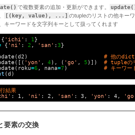
ate()
update(
で複数要素の追加・更新ができます。
[(key, value), ...]
、
のtupleのリストの他キ
、キーワードを文字列キーとして扱ってくれます
{
'ichi'
: 
1
}
=
{
'ni'
: 
2
, 
'san'
:
3
}
pdate(d2)                       
# 他のdic
pdate([(
'yon'
, 
4
), (
'go'
, 
5
)])  
# tuple
pdate(roku
=
6
, nana
=
7
)           
# キーワー
nt
(d)
実行結果
chi'
: 1, 
'ni'
: 2, 
'san'
: 3, 
'yon'
: 4, 
'go
と要素の交換