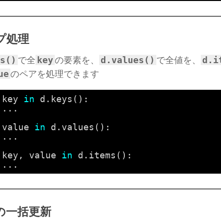
プ処理
s()
key
d.values()
d.i
で全
の要素を、
で全値を、
ue
のペアを処理できます
key 
in
d.keys():
...
value 
in
d.values():
...
key, value 
in
d.items():
...
の一括更新