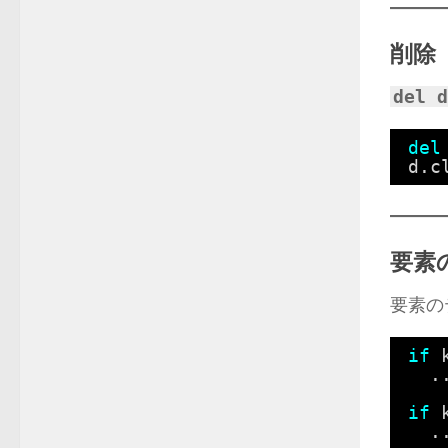
削除
del d
del
d.c
要素
要素の
if
.
if
.