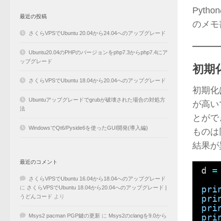
Pyth
最近の投稿
のメモ
さくらVPSでUbuntu 20.04から24.04へのアップグレード
Ubuntu20.04のPHPのバージョンをphp7.3からphp7.4にア
ップグレード
初期
さくらVPSでUbuntu 18.04から20.04へのアップグレード
初期化
Ubuntuアップグレードでgrubが破壊された場合の対処方
が高い
法
とがで
WindowsでQt6/Pyside6を使ったGUI開発(導入編)
ものは
結果が
最近のコメント
d 
=
さくらVPSでUbuntu 16.04から18.04へのアップグレード
pri
に
さくらVPSでUbuntu 18.04から20.04へのアップグレード |
うどんコード
より
pri
pri
pri
Msys2 pacman PGP鍵の更新
に
Msys2のclangを9.0から