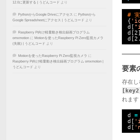
12.0に更新する | うどんコード
より
# 
PythonからGoogle Driveにアクセス
に
Pythonから
{
'i
Google Spreadsheetにアクセス | うどんコード
より
d[
"
d[2
Raspberry Pi向け軽量動き検出録画プログラム
d[2
omxmotion
に
Motionを使ったRaspberry Pi Zero監視カメラ
(失敗) | うどんコード
より
Motionを使ったRaspberry Pi Zero監視カメラ
に
Raspberry Pi向け軽量動き検出録画プログラム omxmotion |
要素
うどんコード
より
存在し
[key2
れます
d 
=
d[
'
d[
'