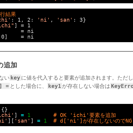
実行結果
chi'
: 1, 2: 
'ni'
, 
'san'
: 3}
ichi"
] = 1
]      = ni
.0]    = ni
の追加
key
ない
に値を代入すると要素が追加されます。ただ
] =
key1
KeyErr
とした場合に、
が存在しない場合は
{}
ichi'
] 
=
1
# OK 'ichi'要素を追加
ni'
][
'san'
] 
=
1
# d['ni']が存在しないのでNG