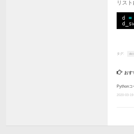
リスト
d 
=
d_s
タグ:
dict
おす
Pytho
2020-03-19