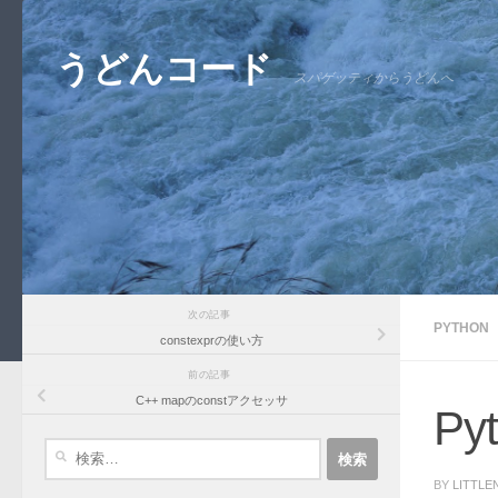
コンテンツへスキップ
うどんコード
スパゲッティからうどんへ
次の記事
PYTHON
constexprの使い方
前の記事
C++ mapのconstアクセッサ
Py
検
索:
BY
LITTLE