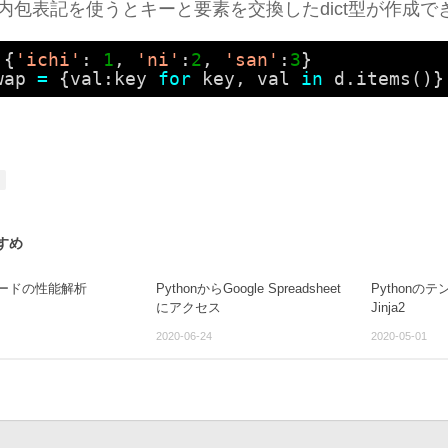
内包表記を使うとキーと要素を交換したdict型が作成で
{
'ichi'
: 
1
, 
'ni'
:
2
, 
'san'
:
3
}
wap 
=
{val:key 
for
key, val 
in
d.items()}
すめ
nコードの性能解析
PythonからGoogle Spreadsheet
Pythonの
にアクセス
Jinja2
2020-06-24
2020-05-01