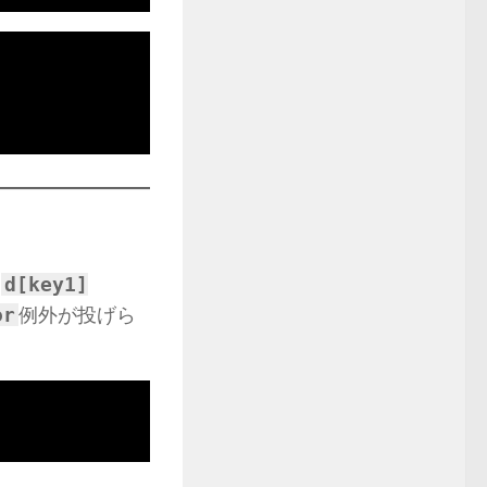
d[key1]
し
or
例外が投げら