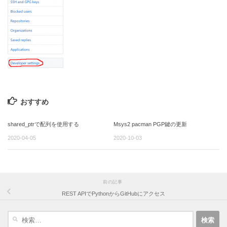
おすすめ
shared_ptrで配列を使用する
Msys2 pacman PGP鍵の更新
2020-04-05
2020-10-03
前の記事
REST APIでPythonからGitHubにアクセス
検
索: