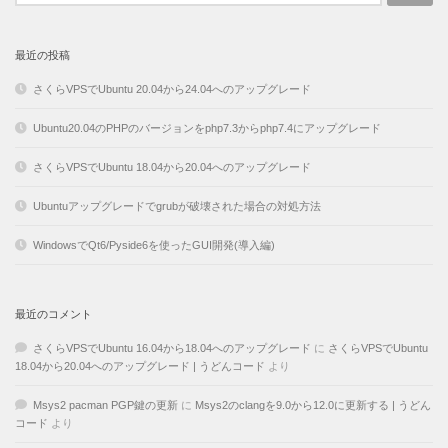
最近の投稿
さくらVPSでUbuntu 20.04から24.04へのアップグレード
Ubuntu20.04のPHPのバージョンをphp7.3からphp7.4にアップグレード
さくらVPSでUbuntu 18.04から20.04へのアップグレード
Ubuntuアップグレードでgrubが破壊された場合の対処方法
WindowsでQt6/Pyside6を使ったGUI開発(導入編)
最近のコメント
さくらVPSでUbuntu 16.04から18.04へのアップグレード
に
さくらVPSでUbuntu
18.04から20.04へのアップグレード | うどんコード
より
Msys2 pacman PGP鍵の更新
に
Msys2のclangを9.0から12.0に更新する | うどん
コード
より