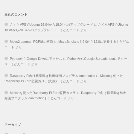
最近のコメント
さくらVPSでUbuntu 16.04から18.04へのアップグレード
に
さくらVPSでUbuntu
18.04から20.04へのアップグレード | うどんコード
より
Msys2 pacman PGP鍵の更新
に
Msys2のclangを9.0から12.0に更新する | うどん
コード
より
PythonからGoogle Driveにアクセス
に
PythonからGoogle Spreadsheetにアクセ
ス | うどんコード
より
Raspberry Pi向け軽量動き検出録画プログラム omxmotion
に
Motionを使った
Raspberry Pi Zero監視カメラ(失敗) | うどんコード
より
Motionを使ったRaspberry Pi Zero監視カメラ
に
Raspberry Pi向け軽量動き検出
録画プログラム omxmotion | うどんコード
より
アーカイブ