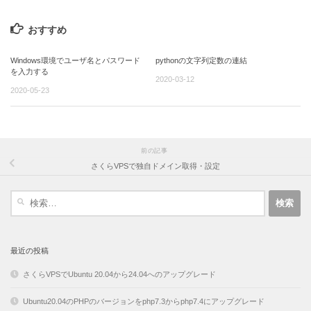
おすすめ
Windows環境でユーザ名とパスワード
pythonの文字列定数の連結
を入力する
2020-03-12
2020-05-23
前の記事
さくらVPSで独自ドメイン取得・設定
検
索:
最近の投稿
さくらVPSでUbuntu 20.04から24.04へのアップグレード
Ubuntu20.04のPHPのバージョンをphp7.3からphp7.4にアップグレード