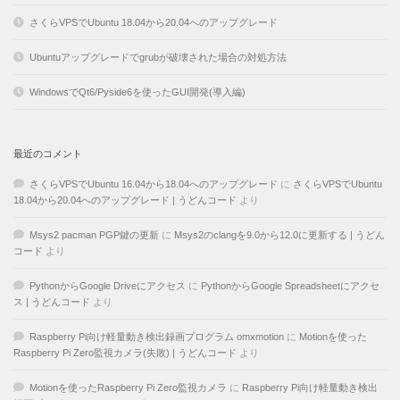
さくらVPSでUbuntu 18.04から20.04へのアップグレード
Ubuntuアップグレードでgrubが破壊された場合の対処方法
WindowsでQt6/Pyside6を使ったGUI開発(導入編)
最近のコメント
さくらVPSでUbuntu 16.04から18.04へのアップグレード
に
さくらVPSでUbuntu
18.04から20.04へのアップグレード | うどんコード
より
Msys2 pacman PGP鍵の更新
に
Msys2のclangを9.0から12.0に更新する | うどん
コード
より
PythonからGoogle Driveにアクセス
に
PythonからGoogle Spreadsheetにアクセ
ス | うどんコード
より
Raspberry Pi向け軽量動き検出録画プログラム omxmotion
に
Motionを使った
Raspberry Pi Zero監視カメラ(失敗) | うどんコード
より
Motionを使ったRaspberry Pi Zero監視カメラ
に
Raspberry Pi向け軽量動き検出