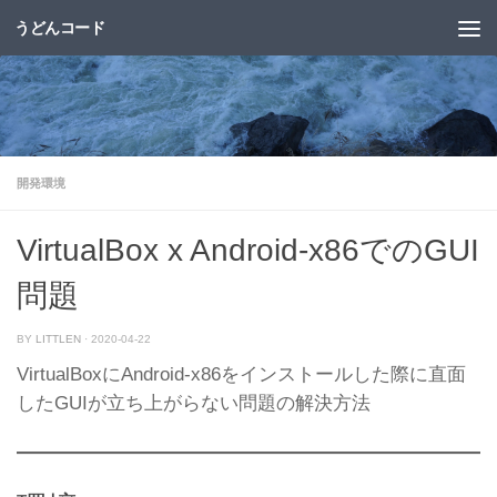
うどんコード
コンテンツへスキップ
開発環境
VirtualBox x Android-x86でのGUI
問題
BY
LITTLEN
·
2020-04-22
VirtualBoxにAndroid-x86をインストールした際に直面
したGUIが立ち上がらない問題の解決方法