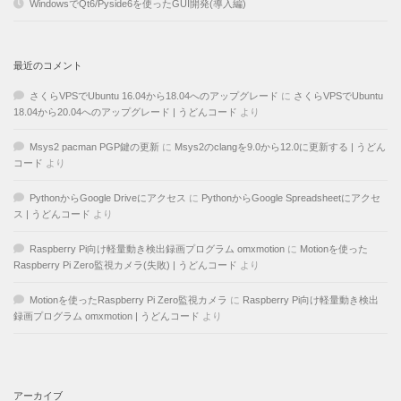
WindowsでQt6/Pyside6を使ったGUI開発(導入編)
最近のコメント
さくらVPSでUbuntu 16.04から18.04へのアップグレード
に
さくらVPSでUbuntu
18.04から20.04へのアップグレード | うどんコード
より
Msys2 pacman PGP鍵の更新
に
Msys2のclangを9.0から12.0に更新する | うどん
コード
より
PythonからGoogle Driveにアクセス
に
PythonからGoogle Spreadsheetにアクセ
ス | うどんコード
より
Raspberry Pi向け軽量動き検出録画プログラム omxmotion
に
Motionを使った
Raspberry Pi Zero監視カメラ(失敗) | うどんコード
より
Motionを使ったRaspberry Pi Zero監視カメラ
に
Raspberry Pi向け軽量動き検出
録画プログラム omxmotion | うどんコード
より
アーカイブ