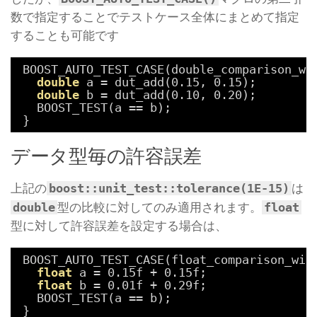
数で指定することでテストケース全体にまとめて指定
することも可能です
BOOST_AUTO_TEST_CASE(double_comparison_wi
double
a = dut_add(0.15, 0.15);
double
b = dut_add(0.10, 0.20);
BOOST_TEST(a == b);
}
データ型毎の許容誤差
boost::unit_test::tolerance(1E-15)
上記の
は
double
float
型の比較に対してのみ適用されます。
型に対して許容誤差を設定する場合は、
BOOST_AUTO_TEST_CASE(float_comparison_wit
float
a = 0.15f + 0.15f;
float
b = 0.01f + 0.29f;
BOOST_TEST(a == b);
}