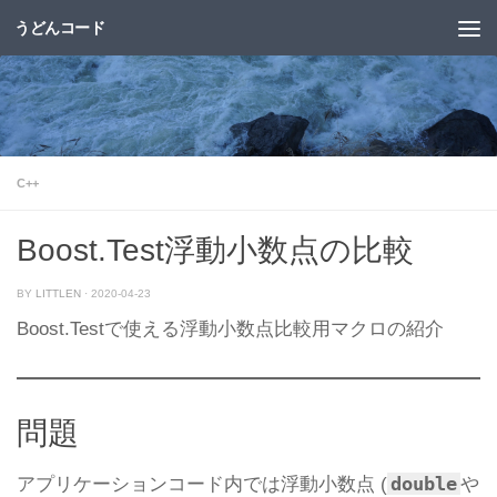
うどんコード
コンテンツへスキップ
C++
Boost.Test浮動小数点の比較
BY
LITTLEN
·
2020-04-23
Boost.Testで使える浮動小数点比較用マクロの紹介
問題
double
アプリケーションコード内では浮動小数点 (
や