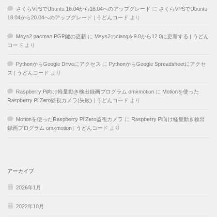
さくらVPSでUbuntu 16.04から18.04へのアップグレード
に
さくらVPSでUbuntu
18.04から20.04へのアップグレード | うどんコード
より
Msys2 pacman PGP鍵の更新
に
Msys2のclangを9.0から12.0に更新する | うどん
コード
より
PythonからGoogle Driveにアクセス
に
PythonからGoogle Spreadsheetにアクセ
ス | うどんコード
より
Raspberry Pi向け軽量動き検出録画プログラム omxmotion
に
Motionを使った
Raspberry Pi Zero監視カメラ(失敗) | うどんコード
より
Motionを使ったRaspberry Pi Zero監視カメラ
に
Raspberry Pi向け軽量動き検出
録画プログラム omxmotion | うどんコード
より
アーカイブ
2026年1月
2022年10月