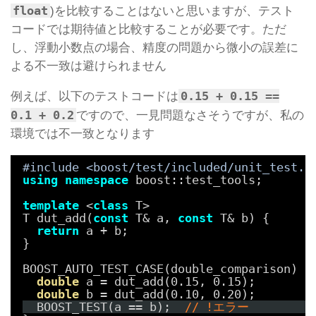
float
)を比較することはないと思いますが、テスト
コードでは期待値と比較することが必要です。ただ
し、浮動小数点の場合、精度の問題から微小の誤差に
よる不一致は避けられません
0.15 + 0.15 ==
例えば、以下のテストコードは
0.1 + 0.2
ですので、一見問題なさそうですが、私の
環境では不一致となります
#include <boost/test/included/unit_test.h
using
namespace
boost::test_tools;
template
<
class
T>
T dut_add(
const
T& a, 
const
T& b) {
return
a + b;
}
BOOST_AUTO_TEST_CASE(double_comparison) {
double
a = dut_add(0.15, 0.15);
double
b = dut_add(0.10, 0.20);
BOOST_TEST(a == b);  
// !エラー