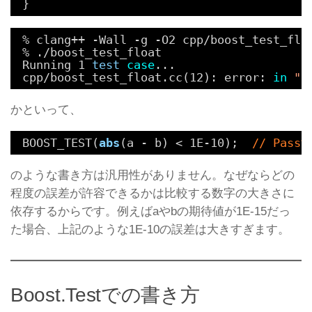
}
% clang++ -Wall -g -O2 cpp
/boost_test_flo
% .
/boost_test_float
Running 1 
test
case
...
cpp
/boost_test_float
.cc(12): error: 
in
"d
かといって、
BOOST_TEST(
abs
(a - b) < 1E-10);  
// Pas
のような書き方は汎用性がありません。なぜならどの
程度の誤差が許容できるかは比較する数字の大きさに
依存するからです。例えばaやbの期待値が1E-15だっ
た場合、上記のような1E-10の誤差は大きすぎます。
Boost.Testでの書き方