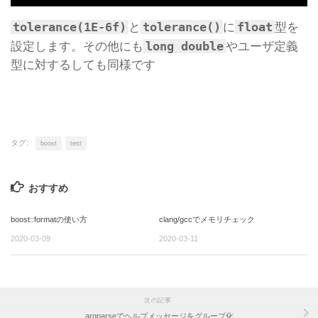
tolerance(1E-6f)
tolerance()
float
と
に
型を
long double
設定します。その他にも
やユーザ定義
型に対するしても同様です
タグ:
boost
test
おすすめ
boost::formatの使い方
clang/gccでメモリチェック
2020-03-09
2020-03-11
次の記事
argparseでヘルプメッセージをグループ化