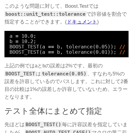
このような問題に対して、Boost.Testでは
boost::unit_test::tolerance
で許容値を割合で
指定することができます。(
ドキュメント
)
a = 10.0;
b = 10.2;
BOOST_TEST(a == b, tolerance(0.05)); 
// 
BOOST_TEST(a == b, tolerance(0.01)); 
// 
上記の例ではaとbの誤差は2%です。最初の
BOOST_TEST
tolerance(0.05)
は
、すなわち5%の
誤差を許容しているのでパスします。これに対して2番
目の比較は1%の誤差しか許容していないため、エラー
となります。
テスト全体にまとめて指定
BOOST_TEST()
先ほどは
毎に許容誤差を指定していま
BOOST_AUTO_TEST_CASE()
したが、
マクロの第二引