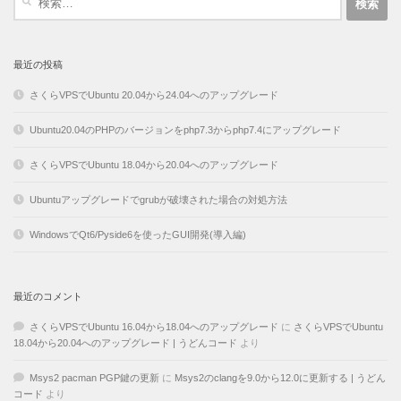
索:
最近の投稿
さくらVPSでUbuntu 20.04から24.04へのアップグレード
Ubuntu20.04のPHPのバージョンをphp7.3からphp7.4にアップグレード
さくらVPSでUbuntu 18.04から20.04へのアップグレード
Ubuntuアップグレードでgrubが破壊された場合の対処方法
WindowsでQt6/Pyside6を使ったGUI開発(導入編)
最近のコメント
さくらVPSでUbuntu 16.04から18.04へのアップグレード
に
さくらVPSでUbuntu
18.04から20.04へのアップグレード | うどんコード
より
Msys2 pacman PGP鍵の更新
に
Msys2のclangを9.0から12.0に更新する | うどん
コード
より