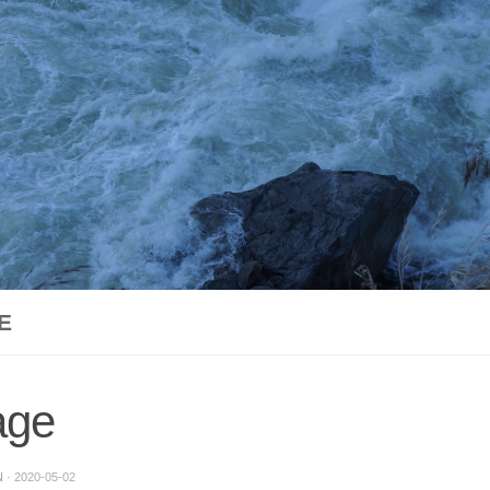
E
age
N
·
2020-05-02