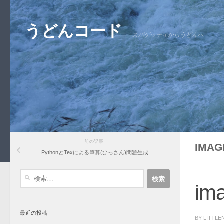
コンテンツへスキップ
うどんコード
スパゲッティからうどんへ
前の記事
IMAG
PythonとTexによる筆算(ひっさん)問題生成
検
索:
im
最近の投稿
BY
LITTLE