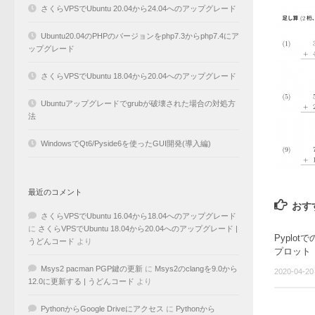
さくらVPSでUbuntu 20.04から24.04へのアップグレード
Ubuntu20.04のPHPのバージョンをphp7.3からphp7.4にア
ップグレード
さくらVPSでUbuntu 18.04から20.04へのアップグレード
Ubuntuアップグレードでgrubが破壊された場合の対処方
法
WindowsでQt6/Pyside6を使ったGUI開発(導入編)
最近のコメント
おす
さくらVPSでUbuntu 16.04から18.04へのアップグレード
に
さくらVPSでUbuntu 18.04から20.04へのアップグレード |
Pyplo
うどんコード
より
プロット
Msys2 pacman PGP鍵の更新
に
Msys2のclangを9.0から
2020-04-20
12.0に更新する | うどんコード
より
PythonからGoogle Driveにアクセス
に
Pythonから