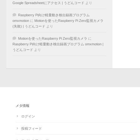
Google Spreadsheetにアクセス | うどんコード
より
Raspberry Pi向け軽量動き検出録画プログラム
omxmotion
に
Motionを使ったRaspberry Pi Zero監視カメラ
(失敗) | うどんコード
より
Motionを使ったRaspberry Pi Zero監視カメラ
に
Raspberry Pi向け軽量動き検出録画プログラム omxmotion |
うどんコード
より
メタ情報
ログイン
投稿フィード