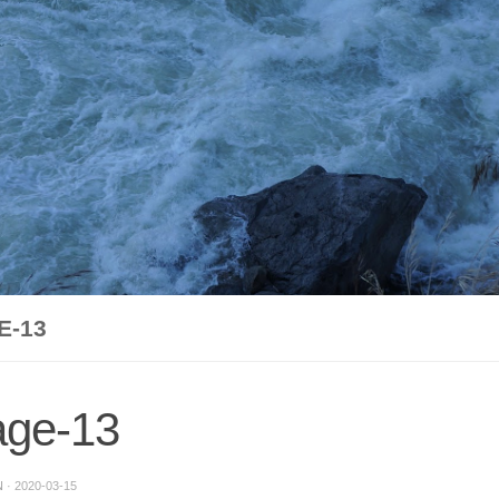
E-13
age-13
N
·
2020-03-15