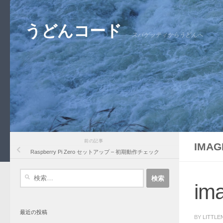
コンテンツへスキップ
うどんコード
スパゲッティからうどんへ
前の記事
IMAG
Raspberry Pi Zero セットアップ – 初期動作チェック
検
索:
im
最近の投稿
BY
LITTLE