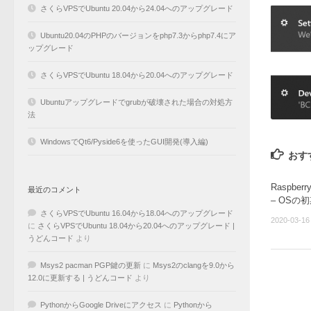
さくらVPSでUbuntu 20.04から24.04へのアップグレード
Ubuntu20.04のPHPのバージョンをphp7.3からphp7.4にア
ップグレード
さくらVPSでUbuntu 18.04から20.04へのアップグレード
Ubuntuアップグレードでgrubが破壊された場合の対処方
法
WindowsでQt6/Pyside6を使ったGUI開発(導入編)
おす
Raspber
最近のコメント
– OSの
さくらVPSでUbuntu 16.04から18.04へのアップグレード
2020-03-16
に
さくらVPSでUbuntu 18.04から20.04へのアップグレード |
うどんコード
より
Msys2 pacman PGP鍵の更新
に
Msys2のclangを9.0から
12.0に更新する | うどんコード
より
PythonからGoogle Driveにアクセス
に
Pythonから