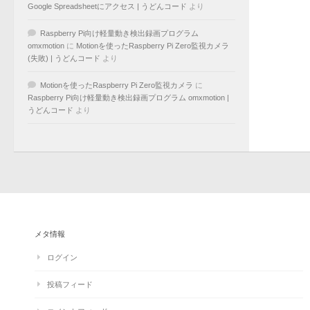
Google Spreadsheetにアクセス | うどんコード
より
Raspberry Pi向け軽量動き検出録画プログラム
omxmotion
に
Motionを使ったRaspberry Pi Zero監視カメラ
(失敗) | うどんコード
より
Motionを使ったRaspberry Pi Zero監視カメラ
に
Raspberry Pi向け軽量動き検出録画プログラム omxmotion |
うどんコード
より
メタ情報
ログイン
投稿フィード