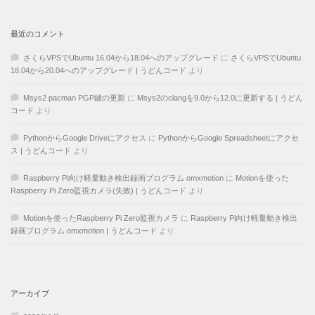
最近のコメント
さくらVPSでUbuntu 16.04から18.04へのアップグレード
に
さくらVPSでUbuntu
18.04から20.04へのアップグレード | うどんコード
より
Msys2 pacman PGP鍵の更新
に
Msys2のclangを9.0から12.0に更新する | うどん
コード
より
PythonからGoogle Driveにアクセス
に
PythonからGoogle Spreadsheetにアクセ
ス | うどんコード
より
Raspberry Pi向け軽量動き検出録画プログラム omxmotion
に
Motionを使った
Raspberry Pi Zero監視カメラ(失敗) | うどんコード
より
Motionを使ったRaspberry Pi Zero監視カメラ
に
Raspberry Pi向け軽量動き検出
録画プログラム omxmotion | うどんコード
より
アーカイブ