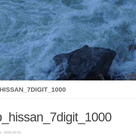
HISSAN_7DIGIT_1000
_hissan_7digit_1000
N
·
2020-05-03