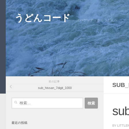
コンテンツへスキップ
うどんコード
スパゲッティからうどんへ
前の記事
SUB_
sub_hissan_7digit_1000
検
索:
sub
最近の投稿
BY
LITTLE