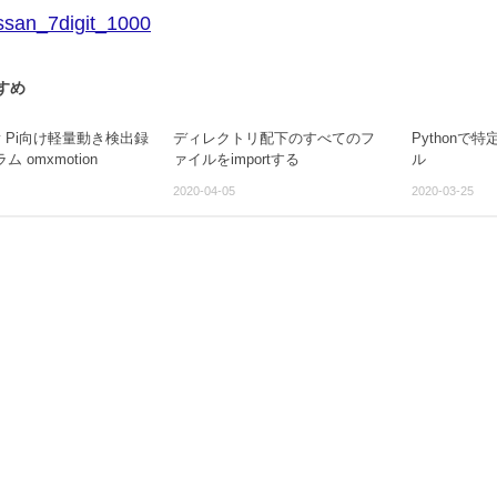
ssan_7digit_1000
すめ
rry Pi向け軽量動き検出録
ディレクトリ配下のすべてのフ
Pythonで
 omxmotion
ァイルをimportする
ル
2020-04-05
2020-03-25