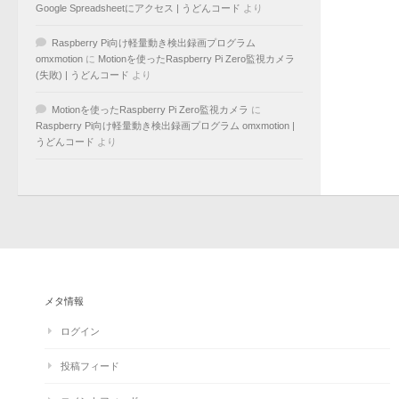
Google Spreadsheetにアクセス | うどんコード
より
Raspberry Pi向け軽量動き検出録画プログラム
omxmotion
に
Motionを使ったRaspberry Pi Zero監視カメラ
(失敗) | うどんコード
より
Motionを使ったRaspberry Pi Zero監視カメラ
に
Raspberry Pi向け軽量動き検出録画プログラム omxmotion |
うどんコード
より
メタ情報
ログイン
投稿フィード