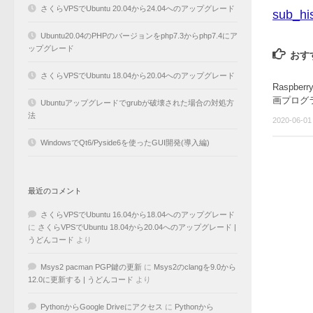
さくらVPSでUbuntu 20.04から24.04へのアップグレード
sub_hi
Ubuntu20.04のPHPのバージョンをphp7.3からphp7.4にア
ップグレード
おす
さくらVPSでUbuntu 18.04から20.04へのアップグレード
Raspbe
画プログラム
Ubuntuアップグレードでgrubが破壊された場合の対処方
法
2020-06-01
WindowsでQt6/Pyside6を使ったGUI開発(導入編)
最近のコメント
さくらVPSでUbuntu 16.04から18.04へのアップグレード
に
さくらVPSでUbuntu 18.04から20.04へのアップグレード |
うどんコード
より
Msys2 pacman PGP鍵の更新
に
Msys2のclangを9.0から
12.0に更新する | うどんコード
より
PythonからGoogle Driveにアクセス
に
Pythonから