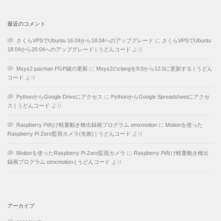
最近のコメント
さくらVPSでUbuntu 16.04から18.04へのアップグレード
に
さくらVPSでUbuntu
18.04から20.04へのアップグレード | うどんコード
より
Msys2 pacman PGP鍵の更新
に
Msys2のclangを9.0から12.0に更新する | うどん
コード
より
PythonからGoogle Driveにアクセス
に
PythonからGoogle Spreadsheetにアクセ
ス | うどんコード
より
Raspberry Pi向け軽量動き検出録画プログラム omxmotion
に
Motionを使った
Raspberry Pi Zero監視カメラ(失敗) | うどんコード
より
Motionを使ったRaspberry Pi Zero監視カメラ
に
Raspberry Pi向け軽量動き検出
録画プログラム omxmotion | うどんコード
より
アーカイブ