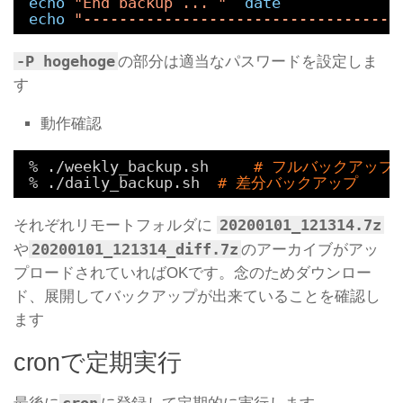
echo
"End backup ... "
`
date
`
echo
"-----------------------------------
-P hogehoge
の部分は適当なパスワードを設定しま
す
動作確認
% .
/weekly_backup
.sh     
# フルバックアップ
% .
/daily_backup
.sh  
# 差分バックアップ
20200101_121314.7z
それぞれリモートフォルダに
20200101_121314_diff.7z
や
のアーカイブがアッ
プロードされていればOKです。念のためダウンロー
ド、展開してバックアップが出来ていることを確認し
ます
cronで定期実行
cron