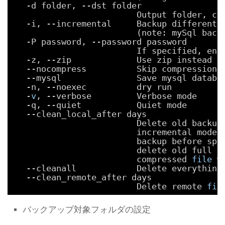
-d folder, --dst folder
Output folder, cr
-i, --incremental     Backup differenti
(note: mySql back
-P password, --password password
If specified, enc
-z, --zip             Use zip instead o
--nocompress          Skip compression
--mysql               Save mysql databa
-n, --noexec          dry run
-
v
, --verbose         Verbose mode
-q, --quiet           Quiet mode
--clean_local_after days
Delete old backup
incremental mode,
backup before spe
delete old full b
compressed 
file
w
--cleanall            Delete everything
--clean_remote_after days
Delete remote 
fil
バックアップ対象フォルダの設定