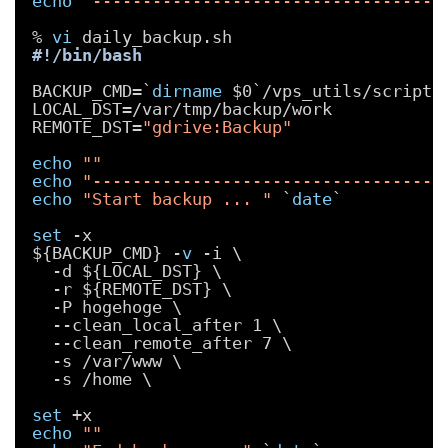
echo
"-----------------------------------
% 
vi
daily_backup.sh
#!/bin/bash
BACKUP_CMD=`
dirname
$0`
/vps_utils/scripts
LOCAL_DST=
/var/tmp/backup/work
REMOTE_DST=
"gdrive:Backup"
echo
""
echo
"-----------------------------------
echo
"Start backup ... "
`
date
`
set
-x
${BACKUP_CMD} -
v
-i \
-d ${LOCAL_DST} \
-r ${REMOTE_DST} \
-P hogehoge \
--clean_local_after 1 \
--clean_remote_after 7 \
-s 
/var/www
\
-s 
/home
\
set
+x
echo
""