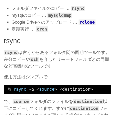
rsync
フォルダファイルのコピー …
mysqldump
mysqlのコピー …
rclone
Google Driveへのアップロード …
cron
定期実行 …
rsync
rsync
は古くからあるフォルダ間の同期ツールです。
ssh
差分コピーや
を介したリモートフォルダとの同期
など高機能なツールです
使用方法はシンプルで
% 
rsync
-a <
source
> <destination>
source
destination
で、
フォルダのファイルを
以
destination
下にコピーしてくれます。すでに
フォ