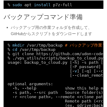
% 
sudo
apt 
install
p7z-full
バックアップコマンド準備
バックアップ用の作業フォルダを作成して、
GitHubからスクリプトをダウンロードします
% 
mkdir
/var/tmp/backup
# バックアップ作業フ
% 
cd
/var/tmp/backup
% git clone https:
//github
.com
/udon-code/
% .
/vps_utils/scripts/backup_to_cloud
.py 
usage: backup_to_cloud.py [-h] -s path [-
[-P password] [
[-
v
] [-q] [--cl
[--clean_remote
optional arguments:
-h, --help            show this help me
-s path, --src path   Source folder(s).
-r <rclone path>, --remote <rclone path
Remote path (<rcl
(ex. gdrive:backu