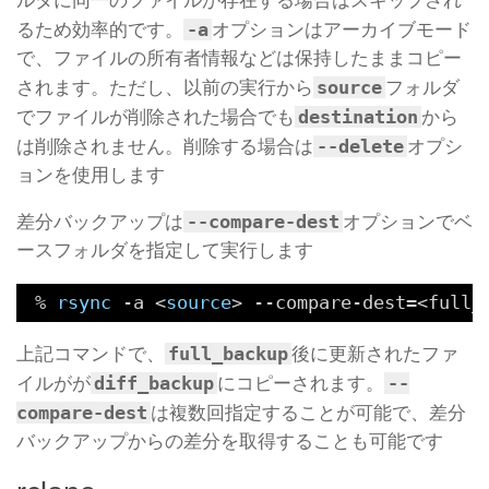
ルダに同一のファイルが存在する場合はスキップされ
-a
るため効率的です。
オプションはアーカイブモード
で、ファイルの所有者情報などは保持したままコピー
source
されます。ただし、以前の実行から
フォルダ
destination
でファイルが削除された場合でも
から
--delete
は削除されません。削除する場合は
オプシ
ョンを使用します
--compare-dest
差分バックアップは
オプションでベ
ースフォルダを指定して実行します
% 
rsync
-a <
source
> --compare-dest=<full_
full_backup
上記コマンドで、
後に更新されたファ
diff_backup
--
イルがが
にコピーされます。
compare-dest
は複数回指定することが可能で、差分
バックアップからの差分を取得することも可能です