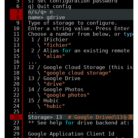
5
s) Set configuration password
6
q) Quit config
7
n
/s/q
> n
8
name> gdrive
9
Type of storage to configure.
10
Enter a string value. Press Enter 
f
11
Choose a number from below, or 
type
12
1 / 1Fichier
13
\ 
"fichier"
14
2 / Alias 
for
an existing remote
15
\ 
"alias"
16
...
17
12 / Google Cloud Storage (this is 
18
\ 
"google cloud storage"
19
13 / Google Drive
20
\ 
"drive"
21
14 / Google Photos
22
\ 
"google photos"
23
15 / Hubic
24
\ 
"hubic"
25
...
26
Storage> 13  
# Google Driveの13を選
27
** See help 
for
drive backend at: h
28
29
Google Application Client Id