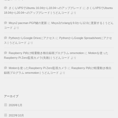
さくらVPSでUbuntu 16.04から18.04へのアップグレード
に
さくらVPSでUbuntu
18.04から20.04へのアップグレード | うどんコード
より
Msys2 pacman PGP鍵の更新
に
Msys2のclangを9.0から12.0に更新する | うどん
コード
より
PythonからGoogle Driveにアクセス
に
PythonからGoogle Spreadsheetにアクセ
ス | うどんコード
より
Raspberry Pi向け軽量動き検出録画プログラム omxmotion
に
Motionを使った
Raspberry Pi Zero監視カメラ(失敗) | うどんコード
より
Motionを使ったRaspberry Pi Zero監視カメラ
に
Raspberry Pi向け軽量動き検出
録画プログラム omxmotion | うどんコード
より
アーカイブ
2026年1月
2022年10月