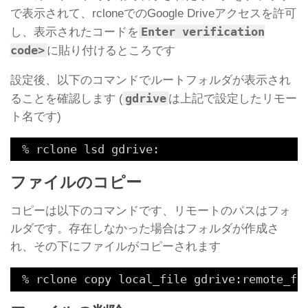
で表示されて、rcloneでのGoogle Driveアクセスを許可
Enter verification
し、表示されたコードを
code>
に貼り付けるところです
設定後、以下のコマンドでルートフォルダが表示され
gdrive
ることを確認します (
は上記で設定したリモー
ト名です)
% rclone lsd gdrive:
ファイルのコピー
コピーは以下のコマンドです、リモートのパスはフォ
ルダです。存在しなかった場合はフォルダが作成さ
れ、その下にファイルがコピーされます
% rclone copy local_file gdrive:remote_fo