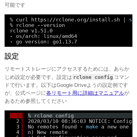
可能です
% curl https:
//rclone
.org
/install
.sh | 
su
% rclone --version
rclone v1.51.0
- os
/arch
: linux
/amd64
- go version: go1.13.7
設定
リモートストレージにアクセスするためには、あらか
rclone config
じめ設定が必要です。設定は
コマン
ドで行います。以下はGoogle Driveようの設定例です
が、公式ページに
各リモート用に詳細はマニュアル
が
あるため参照してください
1
% rclone config
2
2020
/03/10
08:36:03 NOTICE: Config 
3
No remotes found - 
make
a new one
4
n) New remote