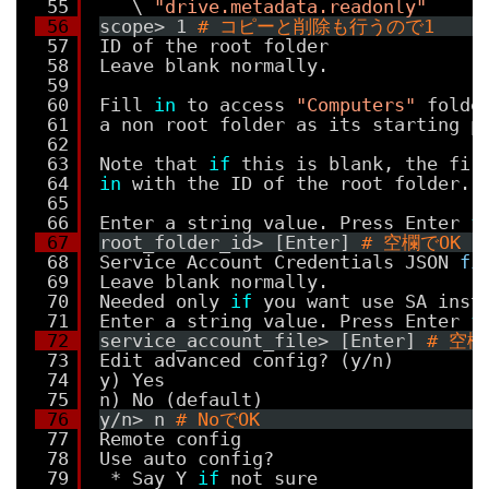
55
\ 
"drive.metadata.readonly"
56
scope> 1 
# コピーと削除も行うので1
57
ID of the root folder
58
Leave blank normally.
59
60
Fill 
in
to access 
"Computers"
folde
61
a non root folder as its starting p
62
63
Note that 
if
this is blank, the fir
64
in
with the ID of the root folder.
65
66
Enter a string value. Press Enter 
f
67
root_folder_id> [Enter] 
# 空欄でOK
68
Service Account Credentials JSON 
fi
69
Leave blank normally.
70
Needed only 
if
you want use SA inst
71
Enter a string value. Press Enter 
f
72
service_account_file> [Enter] 
# 空欄
73
Edit advanced config? (y
/n
)
74
y) Yes
75
n) No (default)
76
y
/n
> n 
# NoでOK
77
Remote config
78
Use auto config?
79
* Say Y 
if
not sure