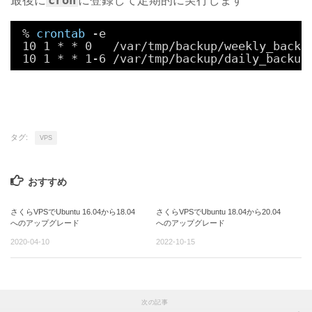
最後に
に登録して定期的に実行します
% 
crontab
-e
10 1 * * 0   
/var/tmp/backup/weekly_backu
10 1 * * 1-6 
/var/tmp/backup/daily_backup
タグ:
VPS
おすすめ
さくらVPSでUbuntu 16.04から18.04
さくらVPSでUbuntu 18.04から20.04
へのアップグレード
へのアップグレード
2020-04-10
2022-10-15
次の記事