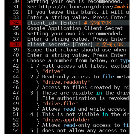
30
Setting your own is recommended.
31
See https:
//rclone
.org
/drive/
#makin
32
If you leave this blank, it will us
33
Enter a string value. Press Enter 
f
34
client_id> [Enter] 
# 空欄でOK
35
Google Application Client Secret
36
Setting your own is recommended.
37
Enter a string value. Press Enter 
f
38
client_secret> [Enter] 
# 空欄でOK
39
Scope that rclone should use when r
40
Enter a string value. Press Enter 
f
41
Choose a number from below, or 
type
42
1 / Full access all files, excludi
43
\ 
"drive"
44
2 / Read-only access to 
file
metad
45
\ 
"drive.readonly"
46
/ Access to files created by rcl
47
3 | These are visible 
in
the drive
48
| File authorization is revoked 
49
\ 
"drive.file"
50
/ Allows 
read
and write access t
51
4 | This is not visible 
in
the dri
52
\ 
"drive.appfolder"
53
/ Allows 
read
-only access to 
fil
54
5 | does not allow any access to 
r