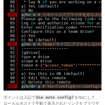
80
* Say N 
if
you are working on a re
81
y) Yes (default)
82
n) No
83
y
/n
> n 
# リモート上でブラウザを立ち上げれ
84
Please go to the following link: ht
85
Log 
in
and authorize rclone 
for
acc
86
Enter verification code> **********
87
Configure this as a team drive?
88
y) Yes
89
n) No (default)
90
y
/n
> n 
# Teamドライブにアクセスしなければ
91
--------------------
92
[gdrive]
93
type
= drive
94
scope = drive
95
token = {
"access_token"
:
"*********"
96
--------------------
97
y) Yes this is OK (default)
98
e) Edit this remote
99
d) Delete this remote
100
y
/e/d
> y 
# Yesでconfigを~/.config/r
Use auto config?
ポイントは上記で
をNoにして、
ローカルホストで手動で表示されたリンクをブラウザ