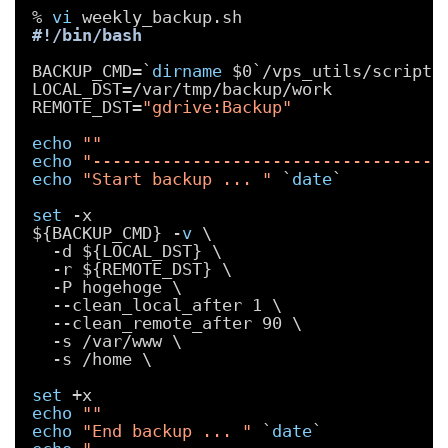
% 
vi
weekly_backup.sh
#!/bin/bash
BACKUP_CMD=`
dirname
$0`
/vps_utils/scripts
LOCAL_DST=
/var/tmp/backup/work
REMOTE_DST=
"gdrive:Backup"
echo
""
echo
"-----------------------------------
echo
"Start backup ... "
`
date
`
set
-x
${BACKUP_CMD} -
v
\
-d ${LOCAL_DST} \
-r ${REMOTE_DST} \
-P hogehoge \
--clean_local_after 1 \
--clean_remote_after 90 \
-s 
/var/www
\
-s 
/home
\
set
+x
echo
""
echo
"End backup ... "
`
date
`