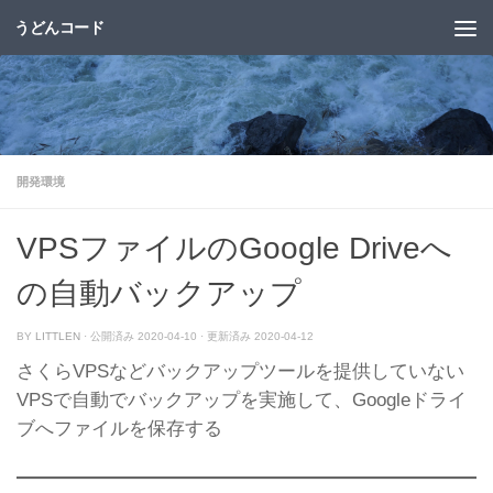
うどんコード
コンテンツへスキップ
開発環境
VPSファイルのGoogle Driveへ
の自動バックアップ
BY
LITTLEN
· 公開済み
2020-04-10
· 更新済み
2020-04-12
さくらVPSなどバックアップツールを提供していない
VPSで自動でバックアップを実施して、Googleドライ
ブへファイルを保存する